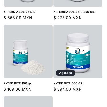
X-TERDIAZOL 25% LT
X-TERDIAZOL 25% 250 ML
Precio
$ 658.99 MXN
Precio
$ 275.00 MXN
habitual
habitual
Agotado
X-TER BITE 100 gr
X-TER BITE 500 GR
Precio
$ 169.00 MXN
Precio
$ 594.00 MXN
habitual
habitual