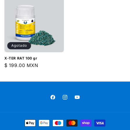
Agotado
X-TER RAT 100 gr
Precio
$ 199.00 MXN
habitual
Facebook
Instagram
YouTube
Formas
de